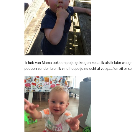
Ik heb van Mama ook een potje gekregen zodat ik als ik later wat gr
poepen zonder luier. Ik vind het potje nu echt al vet gaaf en zit er 