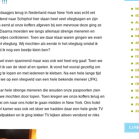
!!!
N
 daagjes terug in Nederland maar New York was echt vet
S
end naar Schiphol hier staan heel veel vliegtuigen en zijn
A
eerst al onze koffers afgeven bij een mevrouw deze ging ze
JU
n. Daarna moesten we langs allemaal strenge meneren en
ME
etjes controleren. Toen we daar klaar waren gingen we even
AP
vliegtuig. Wij mochten als eerste in het vliegtuig omdat ik
at ik nog een beetje klein ben?
M
FE
wel even spannend maar was ook wel heel erg gaaf. Toen we
JA
 ik van de stoel af en spelen. Ik vond het vooral gezellig om
D
g te lopen en met iedereen te kletsen. Na een hele lange tijd
N
we op een vliegveld van een hele bekende meneer (JFK).
O
ar hele strenge meneren die wouden onze paspoorten zien
S
we mochten door lopen. Toen kregen we onze koffers terug en
A
xi om naar ons hotel te gaan midden in New York. Ons hotel
JU
tel kamer was ook vet stoer we hadden daar een hele grote TV
JU
pakken en ik ging lekker TV kijken alleen verstond er niks
LIN