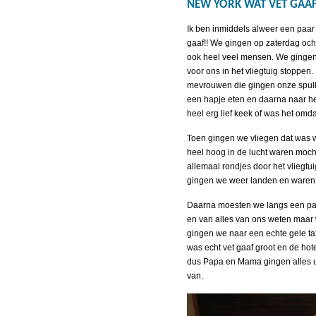
NEW YORK WAT VET GAAF 
Ik ben inmiddels alweer een paar
gaaf!! We gingen op zaterdag ocht
ook heel veel mensen. We gingen 
voor ons in het vliegtuig stoppe
mevrouwen die gingen onze spull
een hapje eten en daarna naar het 
heel erg lief keek of was het omd
Toen gingen we vliegen dat was 
heel hoog in de lucht waren mocht
allemaal rondjes door het vliegtui
gingen we weer landen en waren 
Daarna moesten we langs een pa
en van alles van ons weten maar 
gingen we naar een echte gele ta
was echt vet gaaf groot en de ho
dus Papa en Mama gingen alles uit
van.