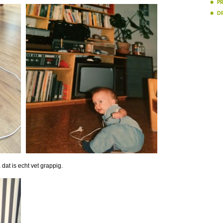
PR
D
at is echt vet grappig.