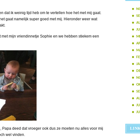
N
n dat ik weinig tijd heb om te vertellen hoe het met mij gaat.
S
 het gaat namelijk super goed met mij. Hieronder weer wat
A
kt.
JU
t met mijn vriendinnetje Sophie en we hebben stiekem een
ME
AP
M
FE
JA
D
N
O
S
A
JU
JU
LIN
op, Papa deed dat vroeger ook dus ze moeten nu alles voor mij
och wel vinden.