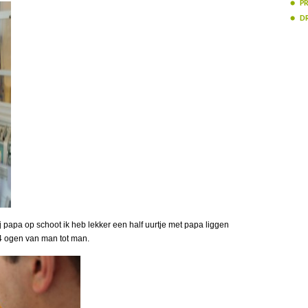
PR
D
j papa op schoot ik heb lekker een half uurtje met papa liggen
4 ogen van man tot man.