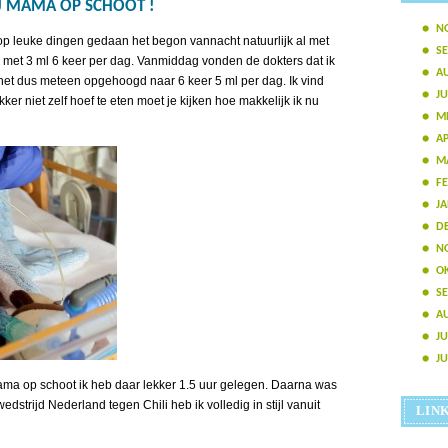
IJ MAMA OP SCHOOT !
N
p leuke dingen gedaan het begon vannacht natuurlijk al met
S
 met 3 ml 6 keer per dag. Vanmiddag vonden de dokters dat ik
A
et dus meteen opgehoogd naar 6 keer 5 ml per dag. Ik vind
JU
kker niet zelf hoef te eten moet je kijken hoe makkelijk ik nu
ME
AP
M
FE
JA
D
N
O
S
A
JU
JU
ma op schoot ik heb daar lekker 1.5 uur gelegen. Daarna was
wedstrijd Nederland tegen Chili heb ik volledig in stijl vanuit
LIN